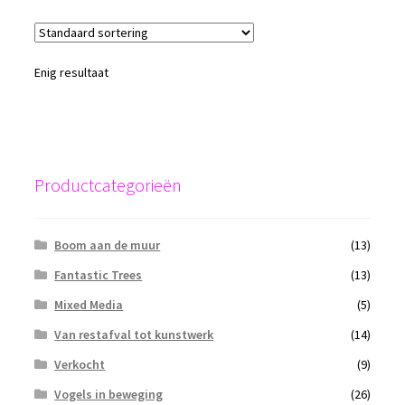
Enig resultaat
Productcategorieën
Boom aan de muur
(13)
Fantastic Trees
(13)
Mixed Media
(5)
Van restafval tot kunstwerk
(14)
Verkocht
(9)
Vogels in beweging
(26)