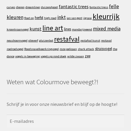
felle
fantastic trees
curves
dieren
dreamliner
duizendpoot
fantastic tress
kleurrijk
kleuren
inkt
herfst
float on
high road
jan van gent
jigsaw
line art
mixed media
kunst
lines
kroonkraanvogel
mandarijneend
restafval
neushoornvogel
olieverf
pluizenbol
restafval kunst
restaval
struisvogel
roelroelvogel
Roodsnavelkeerkringvogel
roze pelicaan
shark attack
the
zee
dance
vogels in beweging
vogels op rond doek
wilde zwaan
Weten wat Colourmove beweegt?!
Schrijf je in voor onze nieuwsbrief en blijf op de hoogte!
E-
mailadres