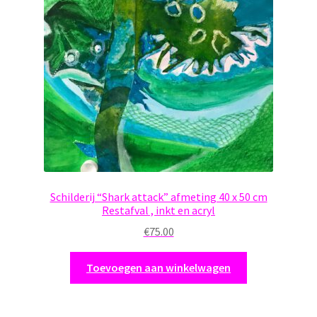
Schilderij “Shark attack” afmeting 40 x 50 cm
Restafval , inkt en acryl
€
75.00
Toevoegen aan winkelwagen