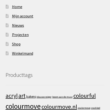
Home
Mijn account
Nieuws
Projecten
Shop
Winkelmand
Producttags
art
colourful
acryl
bakens
blauwe reiger
boom aan de muur
colourmove
colourmove.nl
coulormove
crackled