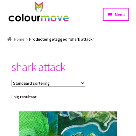
Ga
Ga
Menu
door
naar
naar
de
Home
navigatie
inhoud
Home
Producten getagged “shark attack”
Subme
Projecten
uitvou
shark attack
Shop
Nieuws
Contact
Enig resultaat