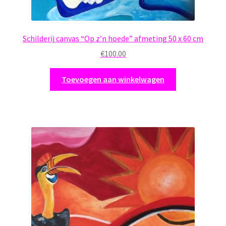
Schilderij canvas “Op z’n hoede” afmeting 50 x 60 cm
€
100.00
Toevoegen aan winkelwagen