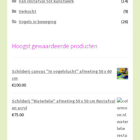
Van restafval tot kunstwerk
(14)
Verkocht
(9)
Vogels in beweging
(26)
Hoogst gewaardeerde producten
Schilderij canvas "In vogelvlucht" afmeting 50 x 60
cm
€
100.00
Schilderij "Waterlelie" afmeting 50 x 50 cm Restafval
en acryl
€
75.00