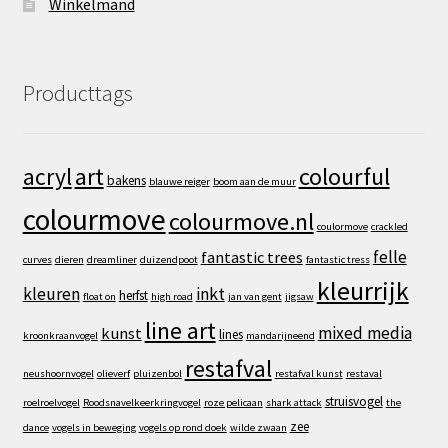
Winkelmand
Producttags
art
colourful
acryl
bakens
blauwe reiger
boom aan de muur
colourmove
colourmove.nl
coulormove
crackled
felle
fantastic trees
curves
dieren
dreamliner
duizendpoot
fantastic tress
kleurrijk
kleuren
inkt
herfst
float on
high road
jan van gent
jigsaw
line art
mixed media
kunst
lines
kroonkraanvogel
mandarijneend
restafval
neushoornvogel
olieverf
pluizenbol
restafval kunst
restaval
struisvogel
roelroelvogel
Roodsnavelkeerkringvogel
roze pelicaan
shark attack
the
zee
dance
vogels in beweging
vogels op rond doek
wilde zwaan