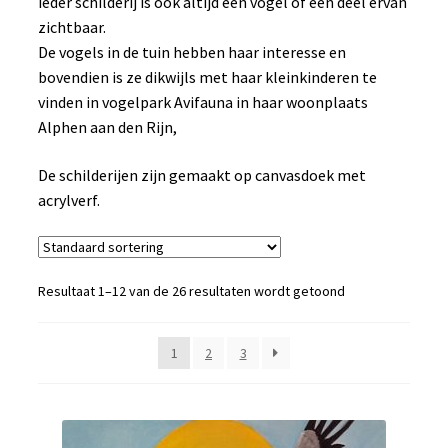
ieder schilderij is ook altijd een vogel of een deel ervan
Shop
zichtbaar.
De vogels in de tuin hebben haar interesse en
Nieuws
bovendien is ze dikwijls met haar kleinkinderen te
vinden in vogelpark Avifauna in haar woonplaats
Alphen aan den Rijn,
Contact
De schilderijen zijn gemaakt op canvasdoek met
acrylverf.
Resultaat 1–12 van de 26 resultaten wordt getoond
1
2
3