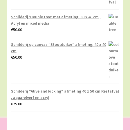
Schilderij ‘Double tree’ met afmeting: 30 x 40 cm ,
Acryl en mixed media
€
50.00
Schilderij op canvas “Stootduiker” afmeting: 40 x 40
cm
€
50.00
Schilderij "Alive and kicking" afmeting 40 x 50 cm Restafval
, aquarelverf en acryl
€
75.00