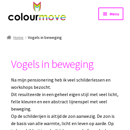
Ga
Ga
Menu
door
naar
naar
de
Home
navigatie
inhoud
Home
Vogels in beweging
Subme
Projecten
uitvou
Vogels in beweging
Vogels in beweging
Van restafval tot kunstwerk
Na mijn pensionering heb ik veel schilderlessen en
workshops bezocht.
Fantastic trees
Dit resulteerde in een geheel eigen stijl met veel licht,
felle kleuren en een abstract lijnenspel met veel
Mixed Media
beweging.
Op de schilderijen is altijd de zon aanwezig. De zon is
Boom aan de muur
de basis van alle warmte, licht en leven op aarde. Op