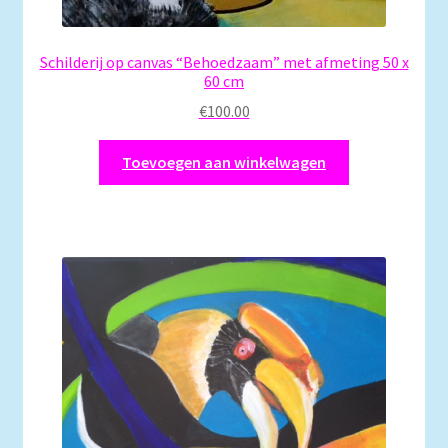
Schilderij op canvas “Behoedzaam” met afmeting 50 x
60 cm
€
100.00
Toevoegen aan winkelwagen