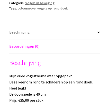
(diameter
Categorie:
Vogels in beweging
Tags:
colourmove
,
vogels op rond doek
40
cm)
aantal
Beschrijving
Beoordelingen (0)
Beschrijving
Mijn oude vogelthema weer opgepakt.
Deze keer om rond te schilderen op een rond doek.
Heel leuk!
De doorsnede is 40 cm.
Prijs: €25,00 per stuk