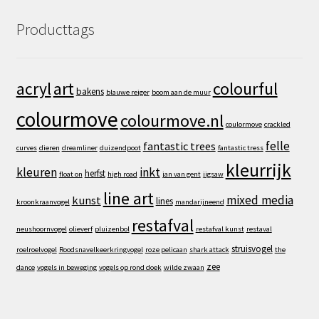
Producttags
art
colourful
acryl
bakens
blauwe reiger
boom aan de muur
colourmove
colourmove.nl
coulormove
crackled
felle
fantastic trees
curves
dieren
dreamliner
duizendpoot
fantastic tress
kleurrijk
kleuren
inkt
herfst
float on
high road
jan van gent
jigsaw
line art
mixed media
kunst
lines
kroonkraanvogel
mandarijneend
restafval
neushoornvogel
olieverf
pluizenbol
restafval kunst
restaval
struisvogel
roelroelvogel
Roodsnavelkeerkringvogel
roze pelicaan
shark attack
the
zee
dance
vogels in beweging
vogels op rond doek
wilde zwaan