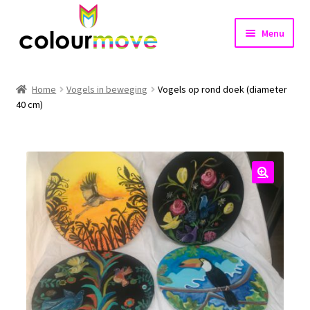
Ga
Ga
Menu
door
naar
naar
de
Home
navigatie
inhoud
Home
Vogels in beweging
Vogels op rond doek (diameter
Subme
40 cm)
Projecten
uitvou
Shop
Nieuws
🔍
Contact