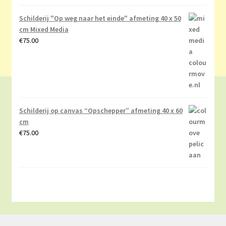
Schilderij "Op weg naar het einde" afmeting 40 x 50
cm Mixed Media
€
75.00
Schilderij op canvas “Opschepper” afmeting 40 x 60
cm
€
75.00