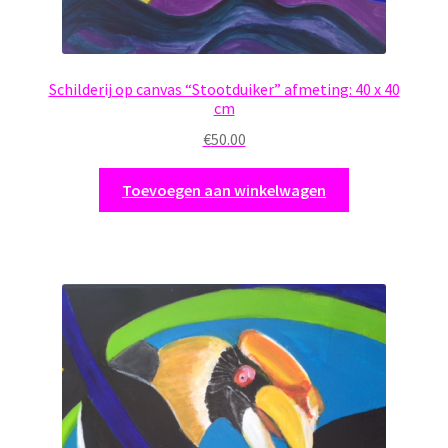
Schilderij op canvas “Stootduiker” afmeting: 40 x 40
cm
€
50.00
Toevoegen aan winkelwagen