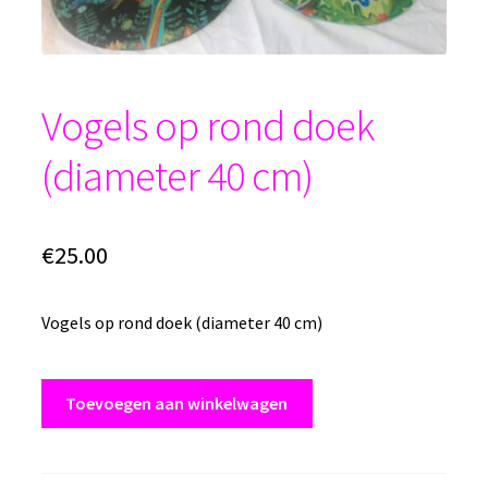
Vogels op rond doek
(diameter 40 cm)
€
25.00
Vogels op rond doek (diameter 40 cm)
Vogels
Toevoegen aan winkelwagen
op
rond
doek