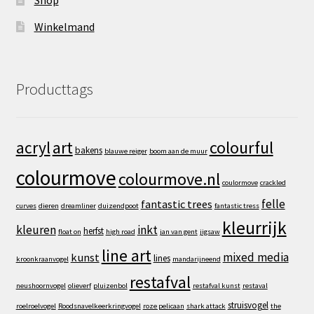
Shop
Winkelmand
Producttags
art
colourful
acryl
bakens
blauwe reiger
boom aan de muur
colourmove
colourmove.nl
coulormove
crackled
felle
fantastic trees
curves
dieren
dreamliner
duizendpoot
fantastic tress
kleurrijk
kleuren
inkt
herfst
float on
high road
jan van gent
jigsaw
line art
mixed media
kunst
lines
kroonkraanvogel
mandarijneend
restafval
neushoornvogel
olieverf
pluizenbol
restafval kunst
restaval
struisvogel
roelroelvogel
Roodsnavelkeerkringvogel
roze pelicaan
shark attack
the