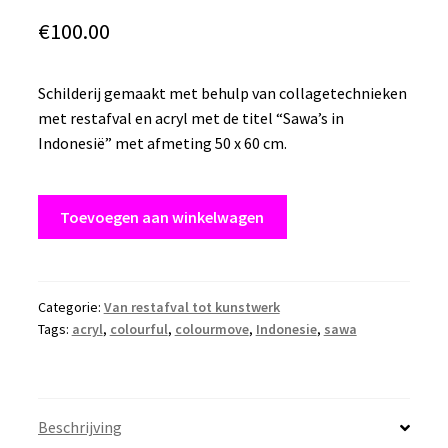
€
100.00
Schilderij gemaakt met behulp van collagetechnieken
met restafval en acryl met de titel “Sawa’s in
Indonesië” met afmeting 50 x 60 cm.
Schilderij
Toevoegen aan winkelwagen
Acryl
“Sawa’s
in
Indonesië”
Categorie:
Van restafval tot kunstwerk
Tags:
acryl
,
colourful
,
colourmove
,
Indonesie
,
sawa
afmeting
50
x
60
Beschrijving
cm