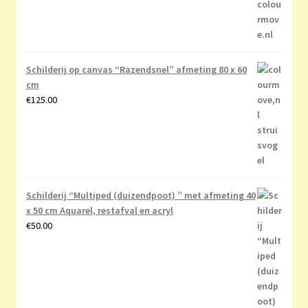
Schilderij op canvas “Razendsnel” afmeting 80 x 60
cm
€
125.00
Schilderij “Multiped (duizendpoot) ” met afmeting 40
x 50 cm Aquarel, restafval en acryl
€
50.00