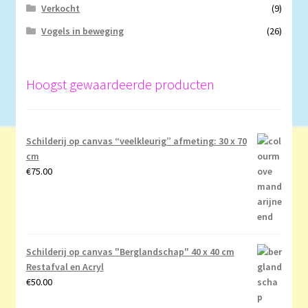
Verkocht
(9)
Vogels in beweging
(26)
Hoogst gewaardeerde producten
Schilderij op canvas “veelkleurig” afmeting: 30 x 70
cm
€
75.00
Schilderij op canvas "Berglandschap" 40 x 40 cm
Restafval en Acryl
€
50.00