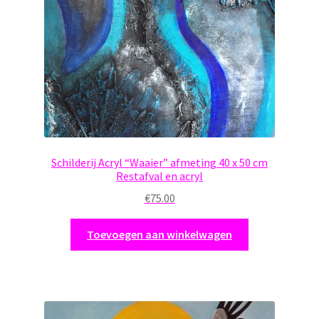
Schilderij Acryl “Waaier” afmeting 40 x 50 cm
Restafval en acryl
€
75.00
Toevoegen aan winkelwagen