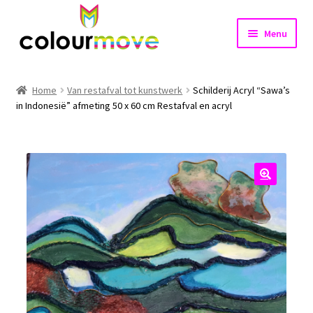
Ga
Ga
Menu
door
naar
naar
de
Home
navigatie
inhoud
Home
Van restafval tot kunstwerk
Schilderij Acryl “Sawa’s
Subme
in Indonesië” afmeting 50 x 60 cm Restafval en acryl
Projecten
uitvou
Shop
Nieuws
🔍
Contact