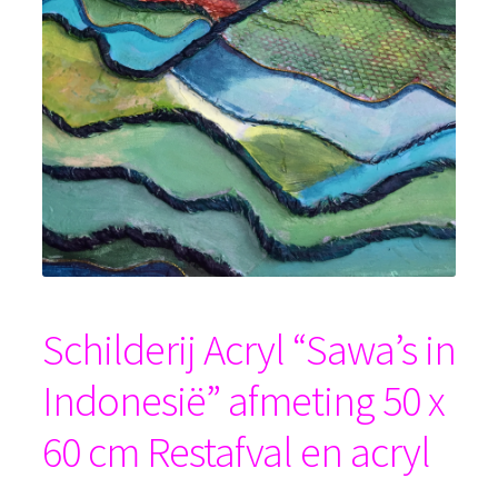
Schilderij Acryl “Sawa’s in
Indonesië” afmeting 50 x
60 cm Restafval en acryl