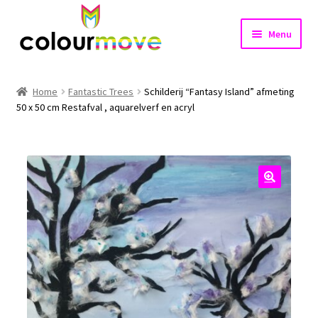
Ga
Ga
Menu
door
naar
naar
de
Home
navigatie
inhoud
Home
Fantastic Trees
Schilderij “Fantasy Island” afmeting
Subme
50 x 50 cm Restafval , aquarelverf en acryl
Projecten
uitvou
Shop
Nieuws
🔍
Contact