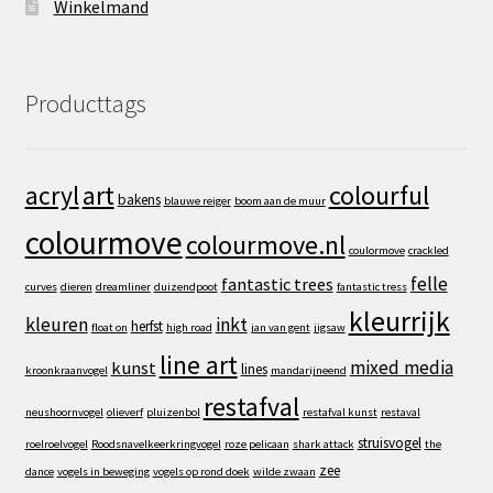
Winkelmand
Producttags
art
colourful
acryl
bakens
blauwe reiger
boom aan de muur
colourmove
colourmove.nl
coulormove
crackled
felle
fantastic trees
curves
dieren
dreamliner
duizendpoot
fantastic tress
kleurrijk
kleuren
inkt
herfst
float on
high road
jan van gent
jigsaw
line art
mixed media
kunst
lines
kroonkraanvogel
mandarijneend
restafval
neushoornvogel
olieverf
pluizenbol
restafval kunst
restaval
struisvogel
roelroelvogel
Roodsnavelkeerkringvogel
roze pelicaan
shark attack
the
zee
dance
vogels in beweging
vogels op rond doek
wilde zwaan