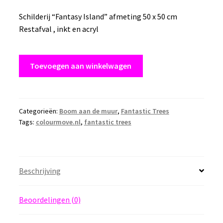
Schilderij “Fantasy Island” afmeting 50 x 50 cm
Restafval , inkt en acryl
Schilderij
Toevoegen aan winkelwagen
"Fantasy
Island"
afmeting
50
Categorieën:
Boom aan de muur
,
Fantastic Trees
Tags:
colourmove.nl
,
fantastic trees
x
50
cm
Restafval
Beschrijving
,
aquarelverf
en
Beoordelingen (0)
acryl
aantal