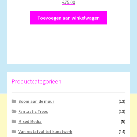
€
75.00
Toevoegen aan winkelwagen
Productcategorieën
Boom aan de muur
(13)
Fantastic Trees
(13)
Mixed Media
(5)
Van restafval tot kunstwerk
(14)