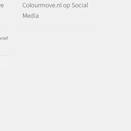
ve
Colourmove.nl op Social
Media
brief