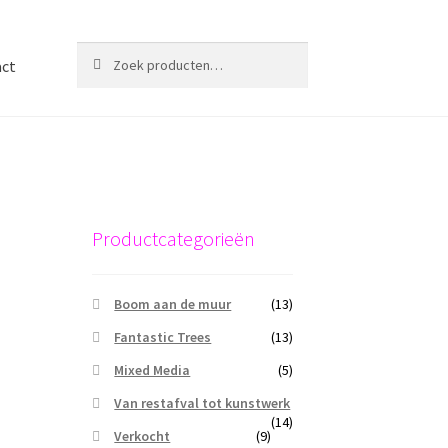
Zoeken
Zoeken
act
naar:
Productcategorieën
Boom aan de muur
(13)
Fantastic Trees
(13)
Mixed Media
(5)
Van restafval tot kunstwerk
(14)
Verkocht
(9)