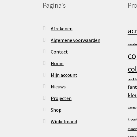
Pagina’s
Pro
Afrekenen
acr
Algemene voorwaarden
aan d
Contact
co
Home
co
Mijn account
crackl
Nieuws
fant
kle
Projecten
van ge
Shop
kroonk
Winkelmand
manda
neusho