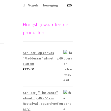
Vogels in beweging
(26)
Hoogst gewaardeerde
producten
Schilderij op canvas
“Fladderaar” afmeting 60
x 80 cm
€
125.00
Schilderij "The Dance"
afmeting 40 x 50 cm
Restafval , aquarelverf en
acryl