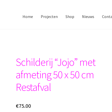
 “Jojo” met afmeting 50 x 50 cm Restafval
Home
Projecten
Shop
Nieuws
Cont
Schilderij “Jojo” met
afmeting 50 x 50 cm
Restafval
€
75.00