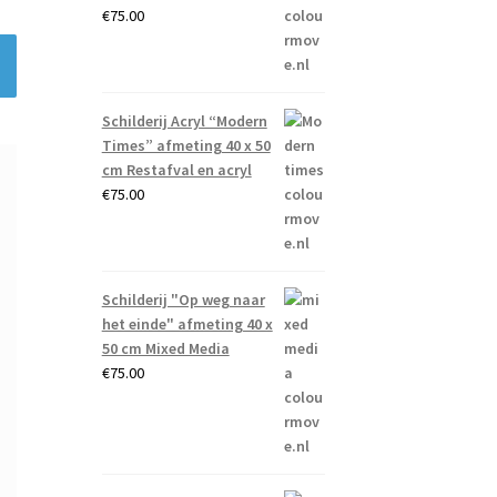
€
75.00
Schilderij Acryl “Modern
Times” afmeting 40 x 50
cm Restafval en acryl
€
75.00
Schilderij "Op weg naar
het einde" afmeting 40 x
50 cm Mixed Media
€
75.00