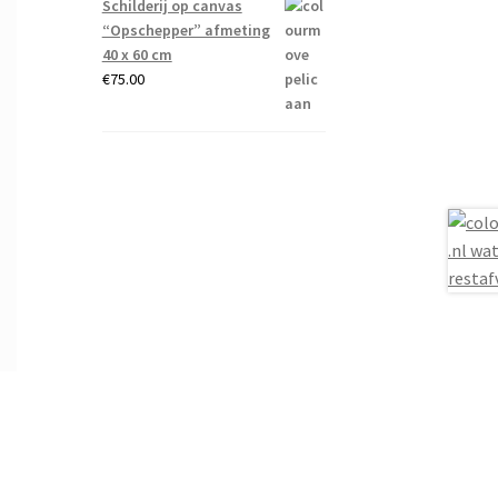
Schilderij op canvas
“Opschepper” afmeting
40 x 60 cm
€
75.00