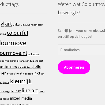
ducttags
Weten wat Colourmo
beweegt?!
art
yl
bakens
blauwe reiger
boom
Schrijf je in voor onze nieuws
colourful
e muur
en blijf op de hoogte!
lourmove
E-
lourmove.nl
mailadres
coulormove
ed curves
dieren
dreamliner
duizendpoot
felle
astic trees
Abonneren
fantastic tress
uren
inkt
herfst
float on
high road
jan
kleurrijk
nt
jigsaw
line art
kunst
lines
raanvogel
mixed media
rijneend
ornvogel
olieverf
pluizenbol