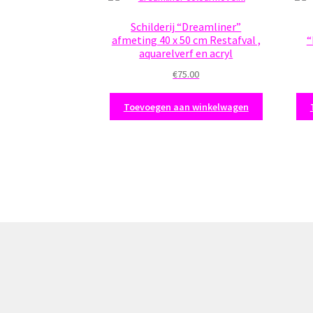
Schilderij “Dreamliner”
afmeting 40 x 50 cm Restafval ,
“
aquarelverf en acryl
€
75.00
Toevoegen aan winkelwagen