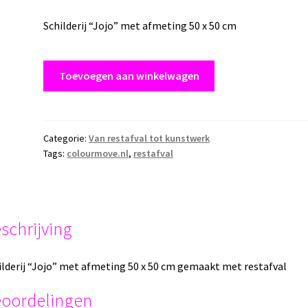
Schilderij “Jojo” met afmeting 50 x 50 cm
Schilderij
Toevoegen aan winkelwagen
"Jojo"
met
afmeting
50
Categorie:
Van restafval tot kunstwerk
Tags:
colourmove.nl
,
restafval
x
50
cm
Restafval
aantal
schrijving
ilderij “Jojo” met afmeting 50 x 50 cm gemaakt met restafval
oordelingen