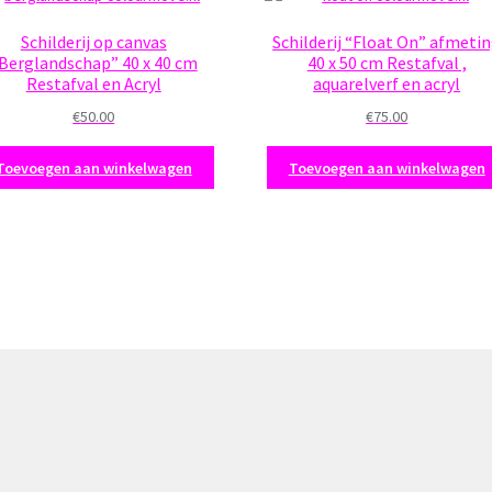
Schilderij op canvas
Schilderij “Float On” afmeti
Berglandschap” 40 x 40 cm
40 x 50 cm Restafval ,
Restafval en Acryl
aquarelverf en acryl
€
50.00
€
75.00
Toevoegen aan winkelwagen
Toevoegen aan winkelwagen