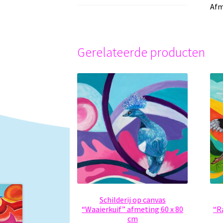
Afm
Gerelateerde producten
Schilderij op canvas
“Waaierkuif” afmeting 60 x 80
“R
cm