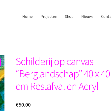
andschap” 40 x 40 cm Restafval en Acryl
Home
Projecten
Shop
Nieuws
Cont
Schilderij op canvas
“Berglandschap” 40 x 40
cm Restafval en Acryl
€
50.00