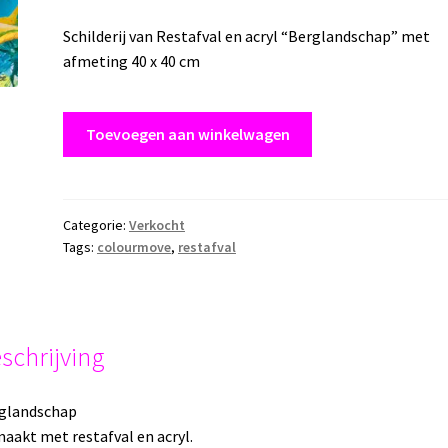
Schilderij van Restafval en acryl “Berglandschap” met
afmeting 40 x 40 cm
Schilderij
Toevoegen aan winkelwagen
op
canvas
"Berglandschap"
40
Categorie:
Verkocht
Tags:
colourmove
,
restafval
x
40
cm
Restafval
en
schrijving
Acryl
aantal
glandschap
aakt met restafval en acryl.