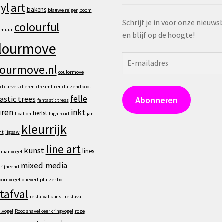
art
yl
bakens
blauwe reiger
boom
Schrijf je in voor onze nieuws
colourful
e muur
en blijf op de hoogte!
lourmove
E-
lourmove.nl
mailadres
coulormove
ed curves
dieren
dreamliner
duizendpoot
felle
astic trees
Abonneren
fantastic tress
uren
inkt
herfst
float on
high road
jan
kleurrijk
nt
jigsaw
line art
kunst
lines
raanvogel
mixed media
rijneend
ornvogel
olieverf
pluizenbol
tafval
restafval kunst
restaval
elvogel
Roodsnavelkeerkringvogel
roze