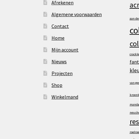
Afrekenen
acr
Algemene voorwaarden
aan d
Contact
co
Home
co
Mijn account
crackl
Nieuws
fant
kle
Projecten
van ge
Shop
kroonk
Winkelmand
manda
neusho
res
roelro