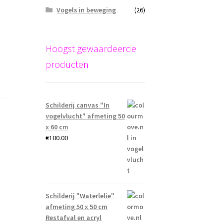
Vogels in beweging
(26)
Hoogst gewaardeerde
producten
Schilderij canvas "In
vogelvlucht" afmeting 50
x 60 cm
€
100.00
Schilderij "Waterlelie"
afmeting 50 x 50 cm
Restafval en acryl