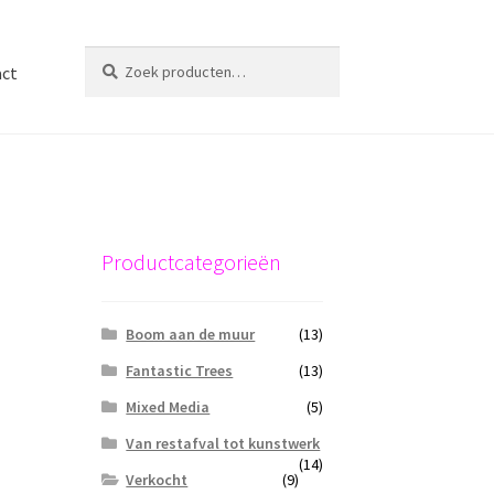
Zoeken
Zoeken
act
naar:
Productcategorieën
Boom aan de muur
(13)
Fantastic Trees
(13)
Mixed Media
(5)
Van restafval tot kunstwerk
(14)
Verkocht
(9)