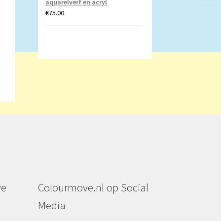
aquarelverf en acryl
€
75.00
ve
Colourmove.nl op Social
Media