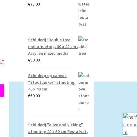
€
75.00
Schilderij ‘Double tree’
met afmeting: 30 x 40 cm ,
Acryl en mixed media
€
50.00
g”
Schilderij op canvas
“Stootduiker” afmeting:
40 x 40 cm
€
50.00
Schilderij "Alive and kicking"
afmeting 40 x 50 cm Restafval ,