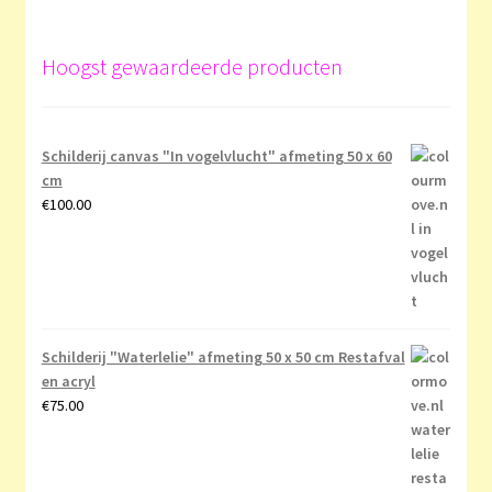
Hoogst gewaardeerde producten
Schilderij canvas "In vogelvlucht" afmeting 50 x 60
cm
€
100.00
Schilderij "Waterlelie" afmeting 50 x 50 cm Restafval
en acryl
€
75.00