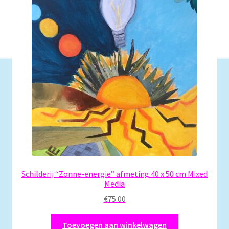
Schilderij “Zonne-energie” afmeting 40 x 50 cm Mixed
Media
€
75.00
Toevoegen aan winkelwagen