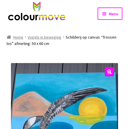
Ga
Ga
Menu
door
naar
naar
de
Home
navigatie
inhoud
Home
Vogels in beweging
Schilderij op canvas “Trossen
Subme
los” afmeting: 50 x 60 cm
Projecten
uitvou
Shop
Nieuws
🔍
Contact