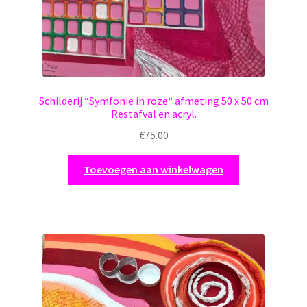
Schilderij “Symfonie in roze“ afmeting 50 x 50 cm
Restafval en acryl.
€
75.00
Toevoegen aan winkelwagen