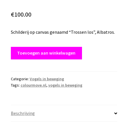
€
100.00
Schilderij op canvas genaamd “Trossen los”, Albatros.
Schilderij
Toevoegen aan winkelwagen
op
canvas
“Trossen
los”
Categorie:
Vogels in beweging
Tags:
colourmove.nl
,
vogels in beweging
afmeting:
50
x
60
Beschrijving
cm
aantal