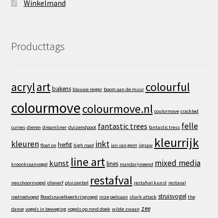
Winkelmand
Producttags
art
colourful
acryl
bakens
blauwe reiger
boom aan de muur
colourmove
colourmove.nl
coulormove
crackled
felle
fantastic trees
curves
dieren
dreamliner
duizendpoot
fantastic tress
kleurrijk
kleuren
inkt
herfst
float on
high road
jan van gent
jigsaw
line art
mixed media
kunst
lines
kroonkraanvogel
mandarijneend
restafval
neushoornvogel
olieverf
pluizenbol
restafval kunst
restaval
struisvogel
roelroelvogel
Roodsnavelkeerkringvogel
roze pelicaan
shark attack
the
zee
dance
vogels in beweging
vogels op rond doek
wilde zwaan