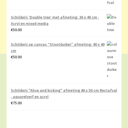
Schilderij ‘Double tree’ met afmeting: 30 x 40 cm ,
Acryl en mixed media
€
50.00
Schilderij op canvas “Stootduiker” afmeting: 40 x 40
cm
€
50.00
Schilderij "Alive and kicking" afmeting 40 x 50 cm Restafval
, aquarelverf en acryl
€
75.00