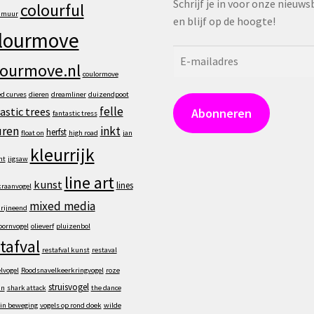
Schrijf je in voor onze nieuws
colourful
e muur
en blijf op de hoogte!
lourmove
E-
lourmove.nl
mailadres
coulormove
ed curves
dieren
dreamliner
duizendpoot
felle
astic trees
Abonneren
fantastic tress
uren
inkt
herfst
float on
high road
jan
kleurrijk
nt
jigsaw
line art
kunst
lines
raanvogel
mixed media
rijneend
ornvogel
olieverf
pluizenbol
tafval
restafval kunst
restaval
elvogel
Roodsnavelkeerkringvogel
roze
struisvogel
an
shark attack
the dance
 in beweging
vogels op rond doek
wilde