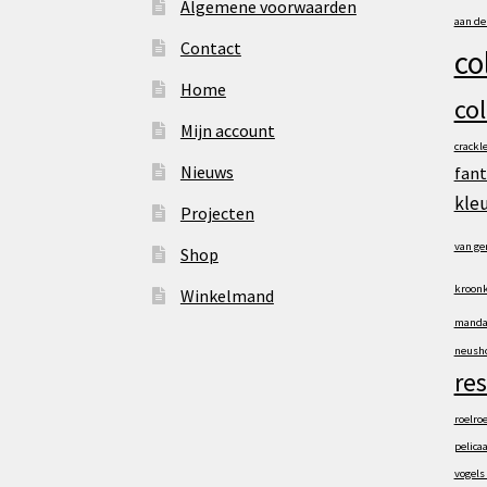
Algemene voorwaarden
aan d
Contact
co
Home
co
Mijn account
crackl
Nieuws
fant
kle
Projecten
van ge
Shop
kroonk
Winkelmand
manda
neusho
res
roelro
pelica
vogels