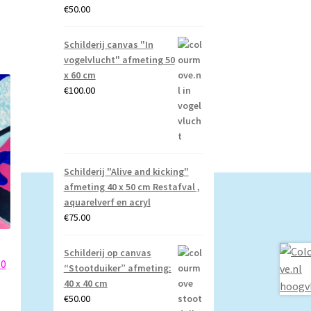
€
50.00
Schilderij canvas "In
vogelvlucht" afmeting 50
x 60 cm
€
100.00
Schilderij "Alive and kicking"
afmeting 40 x 50 cm Restafval ,
aquarelverf en acryl
€
75.00
Schilderij op canvas
80
“Stootduiker” afmeting:
40 x 40 cm
€
50.00