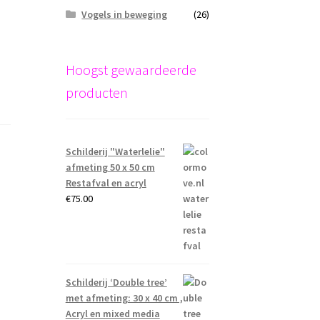
Vogels in beweging
(26)
Hoogst gewaardeerde
producten
Schilderij "Waterlelie"
afmeting 50 x 50 cm
Restafval en acryl
€
75.00
Schilderij ‘Double tree’
met afmeting: 30 x 40 cm ,
Acryl en mixed media