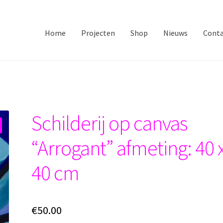
ant” afmeting: 40 x 40 cm
Home
Projecten
Shop
Nieuws
Cont
Schilderij op canvas
“Arrogant” afmeting: 40 
40 cm
€
50.00