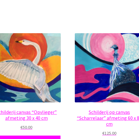
childerij canvas “Opvlieger”
Schilderij op canvas
afmeting 30 x 40 cm
“Scharrelaar” afmeting 60 x 
cm
€
50.00
€
125.00