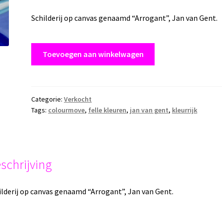
Schilderij op canvas genaamd “Arrogant”, Jan van Gent.
Schilderij
Toevoegen aan winkelwagen
op
canvas
“Arrogant”
afmeting:
Categorie:
Verkocht
Tags:
colourmove
,
felle kleuren
,
jan van gent
,
kleurrijk
40
x
40
cm
aantal
schrijving
ilderij op canvas genaamd “Arrogant”, Jan van Gent.