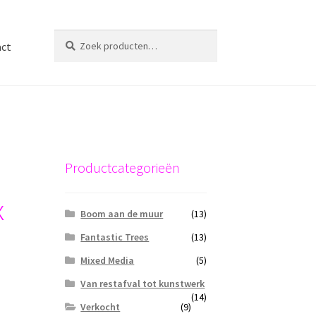
Zoeken
Zoeken
act
naar:
Productcategorieën
x
Boom aan de muur
(13)
Fantastic Trees
(13)
Mixed Media
(5)
Van restafval tot kunstwerk
(14)
Verkocht
(9)