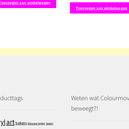
Toevoegen aan winkelwagen
Toevoegen aan winkelwagen
ducttags
Weten wat Colourmo
beweegt?!
art
yl
bakens
blauwe reiger
boom