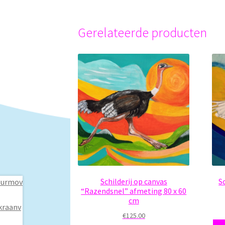
Gerelateerde producten
Schilderij op canvas
S
“Razendsnel” afmeting 80 x 60
cm
€
125.00