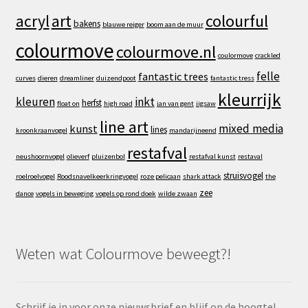
art
colourful
acryl
bakens
blauwe reiger
boom aan de muur
colourmove
colourmove.nl
coulormove
crackled
felle
fantastic trees
curves
dieren
dreamliner
duizendpoot
fantastic tress
kleurrijk
kleuren
inkt
herfst
float on
high road
jan van gent
jigsaw
line art
mixed media
kunst
lines
kroonkraanvogel
mandarijneend
restafval
neushoornvogel
olieverf
pluizenbol
restafval kunst
restaval
struisvogel
roelroelvogel
Roodsnavelkeerkringvogel
roze pelicaan
shark attack
the
zee
dance
vogels in beweging
vogels op rond doek
wilde zwaan
Weten wat Colourmove beweegt?!
Schrijf je in voor onze nieuwsbrief en blijf op de hoogte!