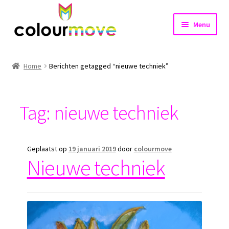
Ga
Ga
Menu
door
naar
naar
de
Home
navigatie
inhoud
Home
Berichten getagged “nieuwe techniek”
Subme
Projecten
uitvou
Tag:
nieuwe techniek
Shop
Nieuws
Geplaatst op
19 januari 2019
door
colourmove
Nieuwe techniek
Contact