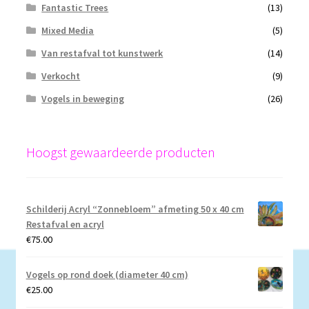
Fantastic Trees
(13)
Mixed Media
(5)
Van restafval tot kunstwerk
(14)
Verkocht
(9)
Vogels in beweging
(26)
Hoogst gewaardeerde producten
Schilderij Acryl “Zonnebloem” afmeting 50 x 40 cm
Restafval en acryl
€
75.00
Vogels op rond doek (diameter 40 cm)
€
25.00